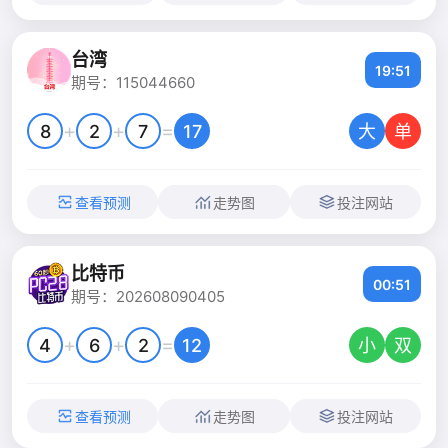
台湾
19:51
期号：115044660
+
+
=
8
2
7
17
大
单
查看预测
走势图
投注网站
比特币
00:51
期号：202608090405
+
+
=
4
6
2
12
小
双
查看预测
走势图
投注网站