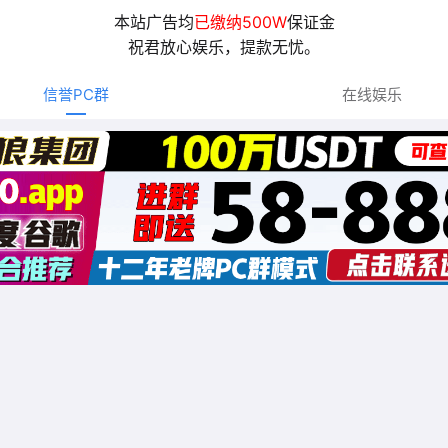
本站广告均
已缴纳500W
保证金
祝君放心娱乐，提款无忧。
信誉PC群
在线娱乐